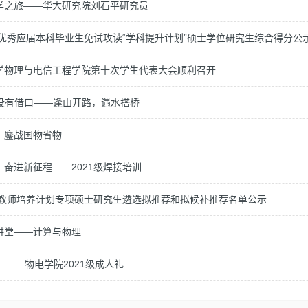
学之旅——华大研究院刘石平研究员
荐优秀应届本科毕业生免试攻读“学科提升计划”硕士学位研究生综合得分公
学物理与电信工程学院第十次学生代表大会顺利召开
use,没有借口——逢山开路，遇水搭桥
，鏖战国物省物
奋进新征程——2021级焊接培训
卓越教师培养计划专项硕士研究生遴选拟推荐和拟候补推荐名单公示
讲堂——计算与物理
———物电学院2021级成人礼